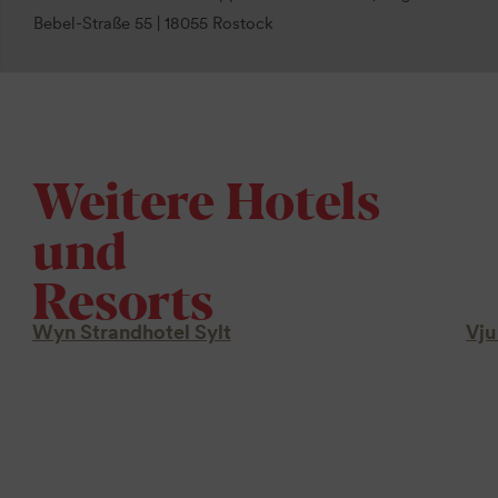
Bebel-Straße 55 | 18055 Rostock
Weitere Hotels
und
Resorts
Wyn Strandhotel Sylt
Vju