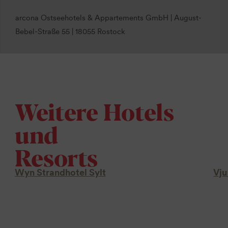
arcona Ostseehotels & Appartements GmbH | August-
Bebel-Straße 55 | 18055 Rostock
Weitere Hotels
und
Resorts
Wyn Strandhotel Sylt
Vju