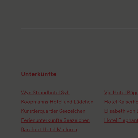
Unterkünfte
Wyn Strandhotel Sylt
Vju Hotel Rüg
Koopmanns Hotel und Lädchen
Hotel Kaiserh
Künstlerquartier Seezeichen
Elisabeth von 
Ferienunterkünfte Seezeichen
Hotel Elephan
Barefoot Hotel Mallorca