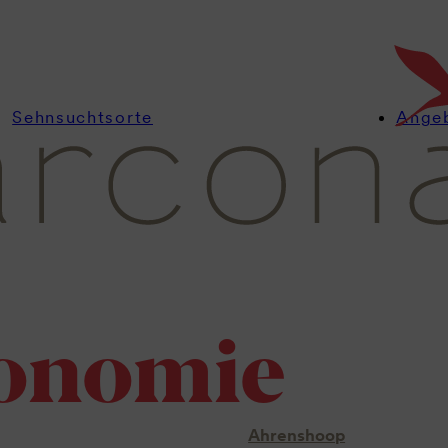
Sehnsuchtsorte
Ange
onomie
Ahrenshoop