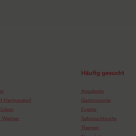
Häufig gesucht
en
Angebote
of Heringsdorf
Gastronomie
Eicken
Events
t Weimar
Sehnsuchtsorte
Themen