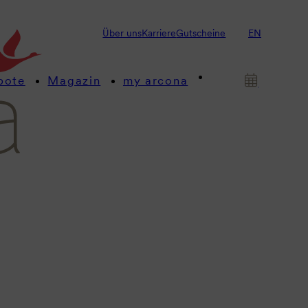
Über uns
Karriere
Gutscheine
EN
bote
Magazin
my arcona