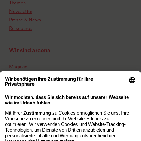
Themen
Newsletter
Presse & News
Reisebüros
Wir sind arcona
Magazin
my arcona
Über uns
Karriere
Kontakt
Impressum
Datenschutz
Barrierefreiheit