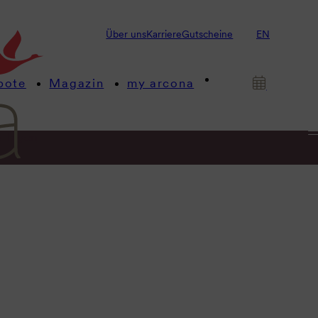
Über uns
Karriere
Gutscheine
EN
bote
Magazin
my arcona
& Tagen