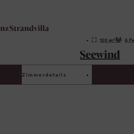
enz
Strandvilla
120 m²
6 P
Seewind
Zimmerdetails