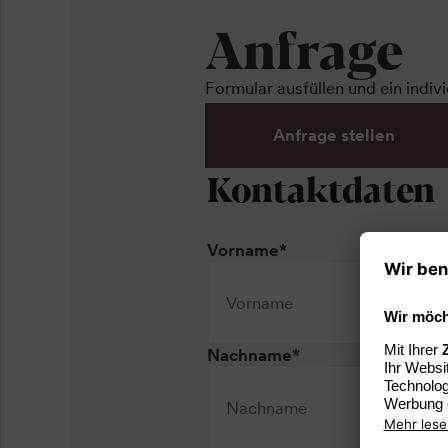
Anfrage
Formular ausfüllen und ein indiv
Anfrage stellen
Kontaktdaten
Vorname
*
Nachname
*