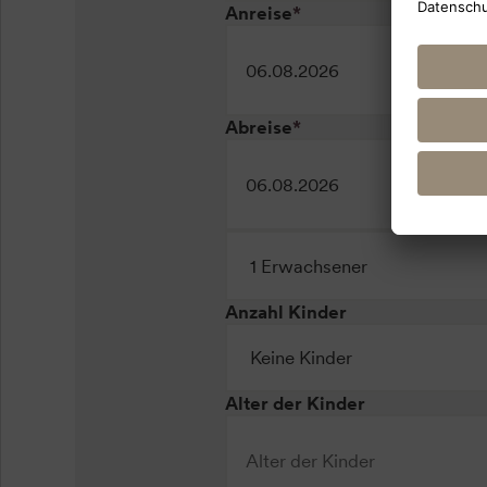
Anreise
*
Abreise
*
Anzahl Kinder
Alter der Kinder