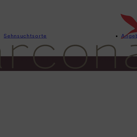
Sehnsuchtsorte
Ange
ationen
Zimmer
Ferienunterkünfte
Angebote
Kulinarik
Feiern 