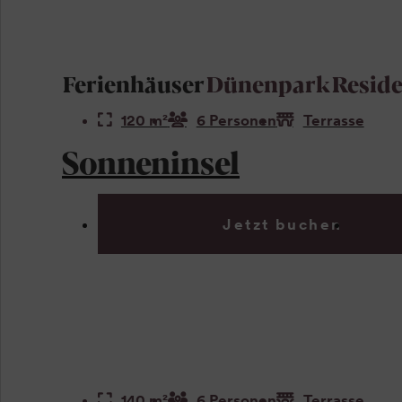
Ferienhäuser
Dünenpark
Resid
120 m²
6 Personen
Terrasse
Sonneninsel
Jetzt buchen
140 m²
6 Personen
Terrasse