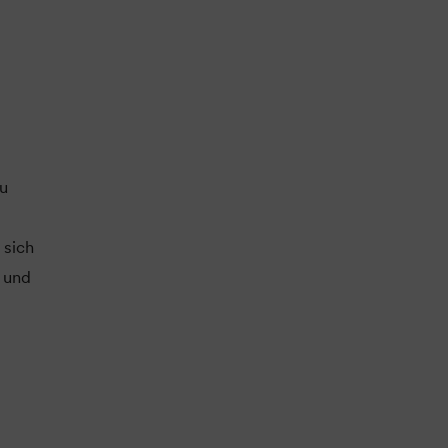
zu
 sich
e und