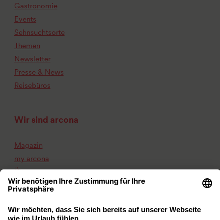
Gastronomie
Events
Sehnsuchtsorte
Themen
Newsletter
Presse & News
Reisebüros
Wir sind arcona
Magazin
my arcona
Über uns
Karriere
Kontakt
Impressum