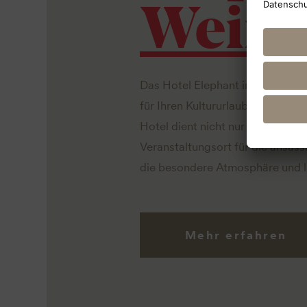
Weim
Das Hotel Elephant im Herzen W
für Ihren Kultururlaub. Hier find
Hotel dient nicht nur als Unterku
Veranstaltungsort für die ansäss
die besondere Atmosphäre und la
Mehr erfahren