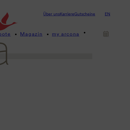
Über uns
Karriere
Gutscheine
EN
anz der Vergangenheit und ist
rstadt am Puls der Zeit.
bote
Magazin
my arcona