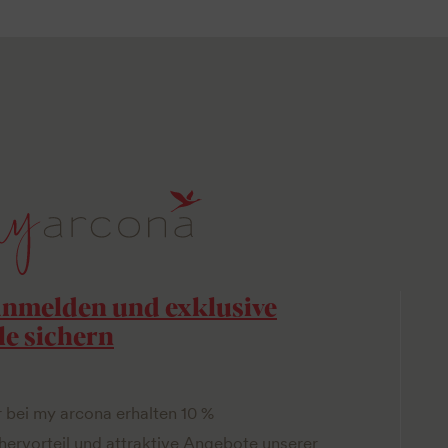
anmelden und exklusive
le sichern
r bei my arcona erhalten 10 %
hervorteil und attraktive Angebote unserer