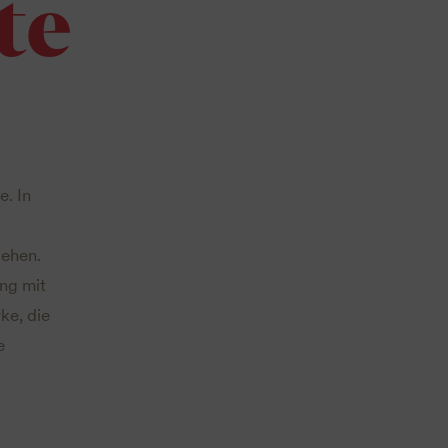
te
. In
gehen.
ng mit
ke, die
e