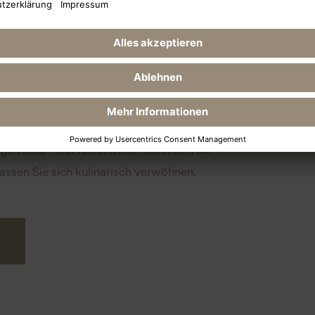
ar
eimars ist der perfekte Ausgangspunkt
en Begegnungen statt, die inspirieren: Das
nft, sondern ist auch Kulturinstitution und
ige Kultur- und Kunstszene. Genießen Sie
ssen Sie sich kulinarisch verwöhnen.