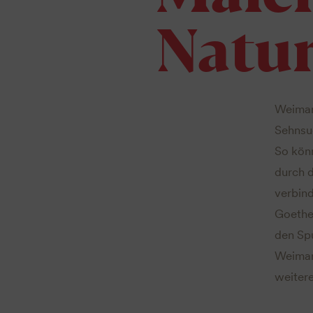
Natu
Weimar 
Sehnsuc
So könn
durch d
verbind
Goethe
den Sp
Weimar
weiter