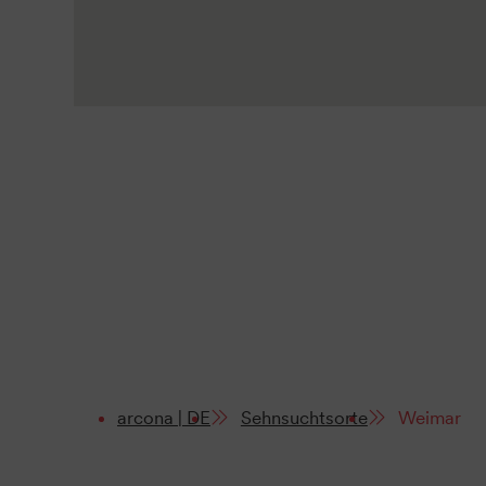
arcona | DE
Sehnsuchtsorte
Weimar