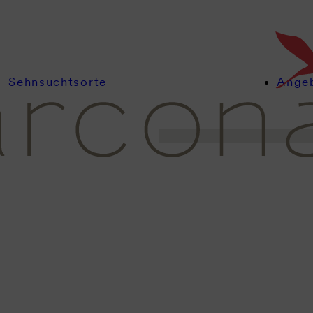
Weimar erstrahlt im Gl
gleichzeitig eine Kultu
Sehnsuchtsorte
Ange