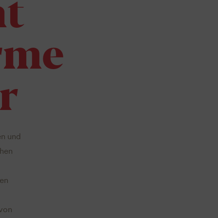
ht
rme
r
en und
chen
nen
 von