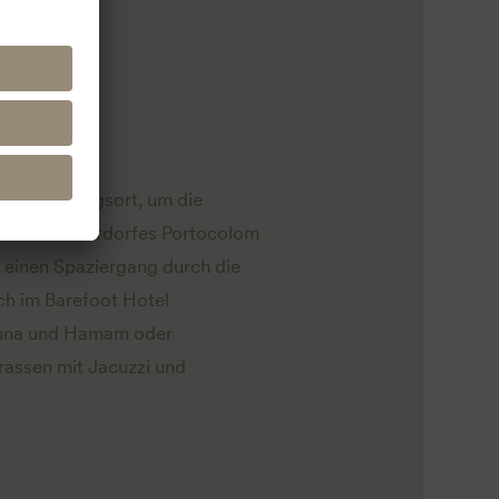
ca
ekte Ausgangsort, um die
schen Fischerdorfes Portocolom
 einen Spaziergang durch die
ch im Barefoot Hotel
auna und Hamam oder
rassen mit Jacuzzi und