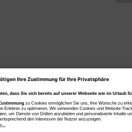
Wander
Barefo