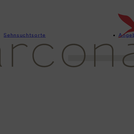
Kleine Buchten, krist
Strände, das erwartet 
Mallorca.
Sehnsuchtsorte
Ange