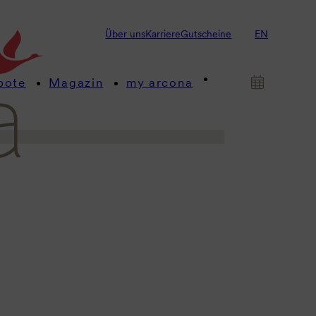
allklares Wasser und wunderschöne
Über uns
Karriere
Gutscheine
EN
Sie auf der größten Baleareninsel
bote
Magazin
my arcona