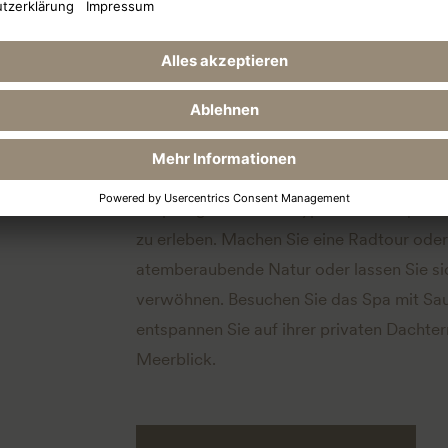
Hotel
Mallor
Das Barefoot Hotel Mallorca ist der perf
Ursprünglichkeit des typisch mallorquini
zu erleben. Machen Sie eine Radtour oder
atemberaubende Natur oder lassen Sie si
verwöhnen. Besuchen Sie das Spa mit S
entspannen Sie auf ihrer privaten Dachter
Meerblick.