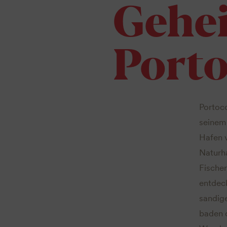
Gehe
Port
Portoco
seinem
Hafen 
Naturha
Fischer
entdeck
sandige
baden o