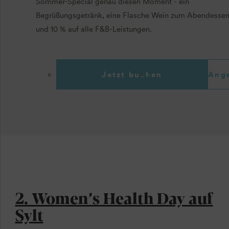
Sommer-Special genau diesen Moment - ein
Begrüßungsgetränk, eine Flasche Wein zum Abendesse
und 10 % auf alle F&B-Leistungen.
Jetzt buchen
Ange
2. Women’s Health Day auf
Sylt