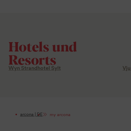
Hotels und
Resorts
Wyn Strandhotel Sylt
Vju
arcona | DE
my arcona