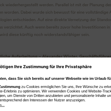
ock wiederhergestellt werden. Parallel ist mit der Planung de
 worden. Dabei wurde sich bewusst für eine vollständige 
gien entschieden. Auf eine direkte Vernetzung der Standor
 verzichtet. Auch wenn bereits zuvor hohe Investitionen in 
 wird diese künftig noch widerstandsfähiger sein.
liche Aufarbeitung – Alexander Winter, Geschäftsführer
zutiefst, dass es durch den Angriff und die Fehler eines Die
verbundenen Datenabfluss gekommen ist.“ Alle Gäste, Partn
n um erhöhte Wachsamkeit gebeten. Sollten Auffälligkeit
 eine Kontaktaufnahme unter
cyberangriff@arcona.de
jederz
hnischen und forensischen Aufarbeitung wird auch der Ursp
e extern, untersucht und rechtliche Schritte gegen Verantwor