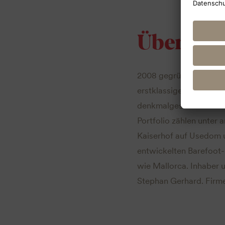
Über arc
2008 gegründet, sind d
erstklassiger Freizeit- 
denkmalgeschützten Im
Portfolio zählen unter
Kaiserhof auf Usedom u
entwickelten Barefoot-
wie Mallorca. Inhaber 
Stephan Gerhard. Firme