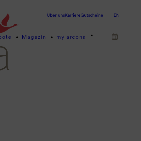
Über uns
Karriere
Gutscheine
EN
bote
Magazin
my arcona