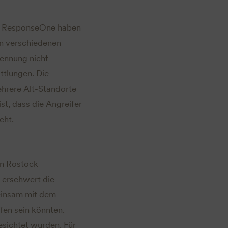
on ResponseOne haben
en verschiedenen
ennung nicht
ttlungen. Die
ehrere Alt-Standorte
st, dass die Angreifer
cht.
in Rostock
 erschwert die
meinsam mit dem
fen sein könnten.
esichtet wurden. Für