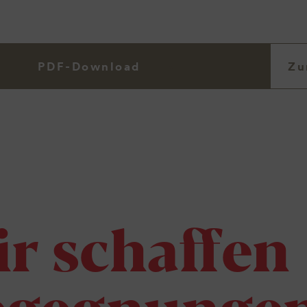
PDF-Download
Zu
r schaffen
egegnunge