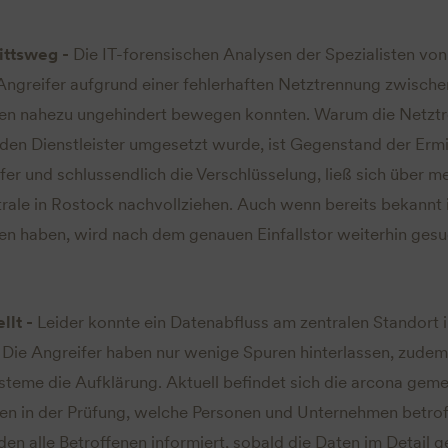
ittsweg -
Die IT-forensischen Analysen der Spezialisten v
 Angreifer aufgrund einer fehlerhaften Netztrennung zwisch
n nahezu ungehindert bewegen konnten. Warum die Netztr
n Dienstleister umgesetzt wurde, ist Gegenstand der Ermi
er und schlussendlich die Verschlüsselung, ließ sich über m
trale in Rostock nachvollziehen. Auch wenn bereits bekannt i
en haben, wird nach dem genauen Einfallstor weiterhin gesu
llt -
Leider konnte ein Datenabfluss am zentralen Standort 
ie Angreifer haben nur wenige Spuren hinterlassen, zudem
steme die Aufklärung. Aktuell befindet sich die arcona ge
n in der Prüfung, welche Personen und Unternehmen betrof
en alle Betroffenen informiert, sobald die Daten im Detail g