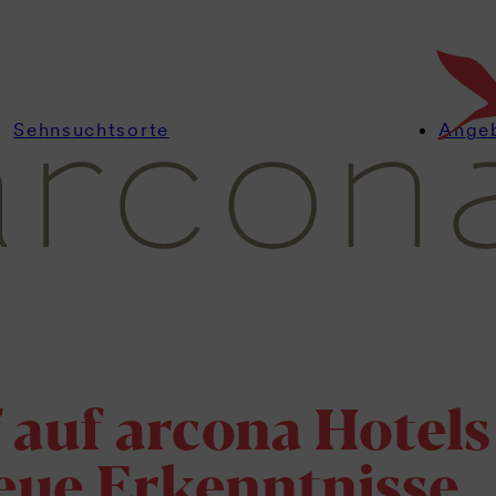
Sehnsuchtsorte
Ange
 auf arcona Hotels
eue Erkenntnisse,