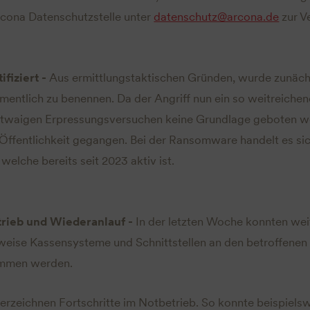
rcona Datenschutzstelle unter
datenschutz@arcona.de
zur V
fiziert -
Aus ermittlungstaktischen Gründen, wurde zunäc
mentlich zu benennen. Da der Angriff nun ein so weitreich
waigen Erpressungsversuchen keine Grundlage geboten wer
ie Öffentlichkeit gegangen. Bei der Ransomware handelt es s
welche bereits seit 2023 aktiv ist.
trieb und Wiederanlauf -
In der letzten Woche konnten wei
weise Kassensysteme und Schnittstellen an den betroffenen 
ommen werden.
erzeichnen Fortschritte im Notbetrieb. So konnte beispiels