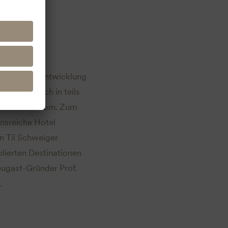
ieb und die Entwicklung
befinden sich in teils
ylt und Usedom. Zum
onsreiche Hotel
n Til Schweiger
lierten Destinationen
eugast-Gründer Prof.
.