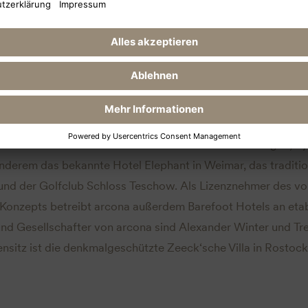
ona Hotels & Resorts
ie arcona Hotels & Resorts mit Sitz in Rostock auf den Betr
und Ferienhotels spezialisiert. Die derzeit acht arcona Häuser 
mobilien an namhaften Urlaubsdestinationen wie Rügen, S
 anderem das bekannte Hotel Elephant in Weimar, das traditi
nd der Golfclub Schloss Teschow. Als Lizenznehmer des vo
Konzepts betreibt arcona außerdem Barefoot Hotels an etab
und Gesellschafter von arcona sind Alexander Winter und Tr
nsitz ist die denkmalgeschützte Zeeck‘sche Villa in Rostock