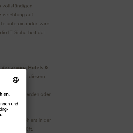
s vollständigen
Ausrichtung auf
te untereinander, wird
die IT-Sicherheit der
 der arcona Hotels &
nstleisters zu diesem
er und
en bemerkt werden oder
eit möglich.
rung des Fehlers in der
tliche geprüft.