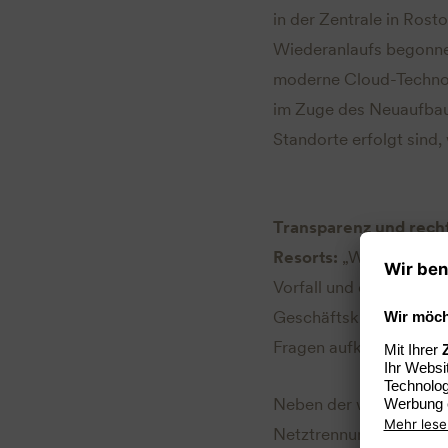
in der Zentrale in Rost
Wiederanlaufs begonnen
moderne Cloud-Technolo
im Zuge des Neuaufbaus
Standorte erfolgt sind,
Transparenz und recht
Resorts:
„Wir bedauern 
Vorfall und dem damit 
Geschäftskunden werde
Fragen aufkommen, ist
Neben der weiteren tec
Netztrennung intern, wi