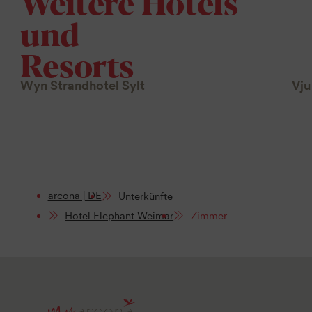
Weitere Hotels
und
Resorts
Wyn Strandhotel Sylt
Vju
arcona | DE
Unterkünfte
Hotel Elephant Weimar
Zimmer