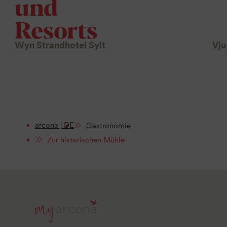
und
Resorts
Wyn Strandhotel Sylt
Vju
arcona | DE
Gastronomie
Zur historischen Mühle