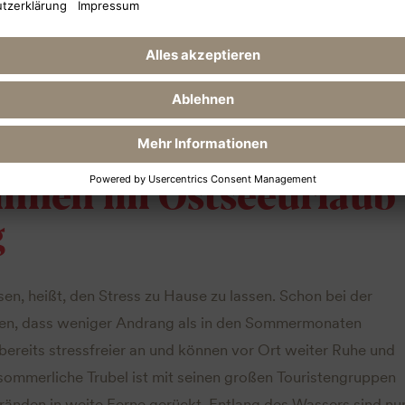
e Spaziergänge in der Stille der unberührten Natur genieße
tastische Gründe, warum Sie einen Besuch in der Nebensaiso
t
auf keinen Fall verpassen sollten.
innen im Ostseeurlaub
g
sen, heißt, den Stress zu Hause zu lassen. Schon bei der
llen, dass weniger Andrang als in den Sommermonaten
ereits stressfreier an und können vor Ort weiter Ruhe und
sommerliche Trubel ist mit seinen großen Touristengruppen
ränden in weite Ferne gerückt. Entlang des Wassers sind nu