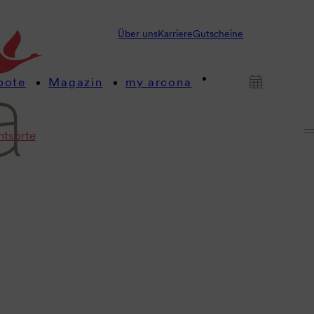
Über uns
Karriere
Gutscheine
bote
Magazin
my arcona
htsorte