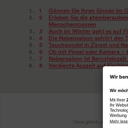
Gönnen Sie Ihren Sinnen im 
Erleben Sie die atemberauben
Menschenmassen
Auch im Winter geht es auf F
Die Nebensaison gehört den T
Tauchgondel in Zingst und N
Ob mit Pinsel oder Kamera – 
Nebensaison ist Bernsteinzeit 
Verdiente Auszeit auf Fischl
Ganz gleich, wonach Sie s