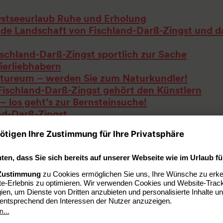
Ostseeurlaub Ruhe und Erholung
de Landschaft von Fischland-Darß-Zingst und d
ischland-Darß-Zingst sportlich zur Sache
ierliebhabern
atureum – werden Sie zum Naturkundler!
Fischland-Darß-Zingst gehört den Künstlern
– los geht’s zur Bernsteinsuche!
and-Darß-Zingst
uchen: Ob Sie einen Urlaub voller sportlicher und kultureller