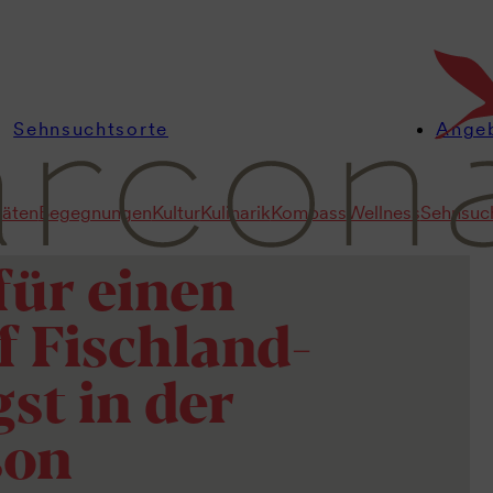
Sehnsuchtsorte
Ange
täten
Begegnungen
Kultur
Kulinarik
Kompass
Wellness
Sehnsuc
er sein
für einen
f Fischland-
st in der
son