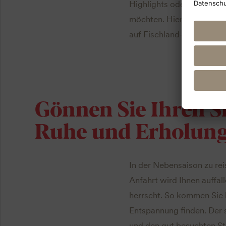
Highlights oder gemütlich
möchten. Hier sind 7 fan
auf
Fischland-Darß-Zings
Gönnen Sie Ihren S
Ruhe und Erholun
In der Nebensaison zu rei
Anfahrt wird Ihnen auffa
herrscht. So kommen Sie b
Entspannung finden. Der 
und den gut besuchten St