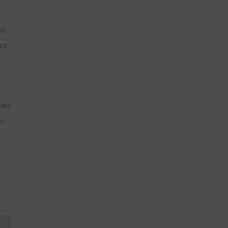
en
re
ten
ie