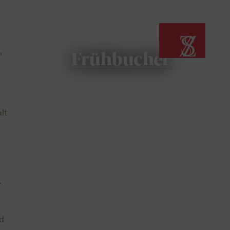
Frühbucher
,
lt
r
d