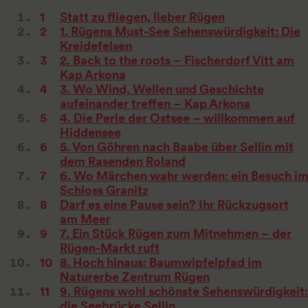
Statt zu fliegen, lieber Rügen
1. Rügens Must-See Sehenswürdigkeit: Die
Kreidefelsen
2. Back to the roots – Fischerdorf Vitt am
Kap Arkona
3. Wo Wind, Wellen und Geschichte
aufeinander treffen – Kap Arkona
4. Die Perle der Ostsee – willkommen auf
Hiddensee
5. Von Göhren nach Baabe über Sellin mit
dem Rasenden Roland
6. Wo Märchen wahr werden: ein Besuch i
Schloss Granitz
Darf es eine Pause sein? Ihr Rückzugsort
am Meer
7. Ein Stück Rügen zum Mitnehmen – der
Rügen-Markt ruft
8. Hoch hinaus: Baumwipfelpfad im
Naturerbe Zentrum Rügen
9. Rügens wohl schönste Sehenswürdigkeit:
die Seebrücke Sellin