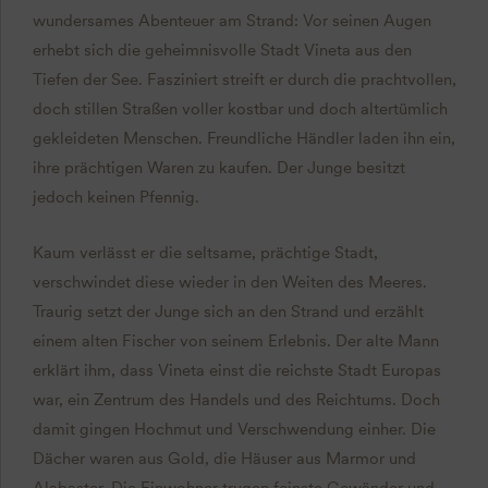
wundersames Abenteuer am Strand: Vor seinen Augen
erhebt sich die geheimnisvolle Stadt Vineta aus den
Tiefen der See. Fasziniert streift er durch die prachtvollen,
doch stillen Straßen voller kostbar und doch altertümlich
gekleideten Menschen. Freundliche Händler laden ihn ein,
ihre prächtigen Waren zu kaufen. Der Junge besitzt
jedoch keinen Pfennig.
Kaum verlässt er die seltsame, prächtige Stadt,
verschwindet diese wieder in den Weiten des Meeres.
Traurig setzt der Junge sich an den Strand und erzählt
einem alten Fischer von seinem Erlebnis. Der alte Mann
erklärt ihm, dass Vineta einst die reichste Stadt Europas
war, ein Zentrum des Handels und des Reichtums. Doch
damit gingen Hochmut und Verschwendung einher. Die
Dächer waren aus Gold, die Häuser aus Marmor und
Alabaster. Die Einwohner trugen feinste Gewänder und