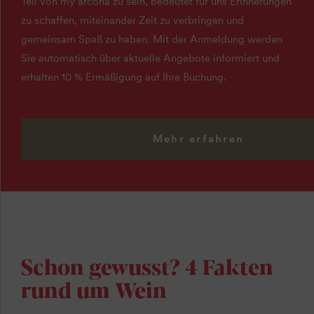
Teil von my arcona zu sein, bedeutet für uns Erinnerungen
zu schaffen, miteinander Zeit zu verbringen und
gemeinsam Spaß zu haben. Mit der Anmeldung werden
Sie automatisch über aktuelle Angebote informiert und
erhalten 10 % Ermäßigung auf Ihre Buchung.
Mehr erfahren
Schon gewusst? 4 Fakten
rund um Wein