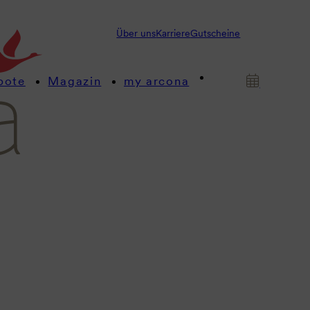
Über uns
Karriere
Gutscheine
bote
Magazin
my arcona