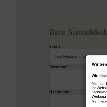
Ihre Anmelded
Event
Vorname
*
Nachname
*