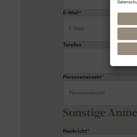
E-Mail
*
Telefon
Personenanzahl
*
Sonstige Anm
Nachricht
*