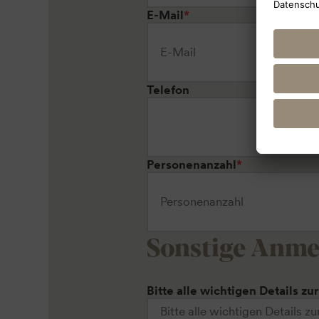
E-Mail
*
Telefon
Personenanzahl
*
Sonstige Anm
Bitte alle wichtigen Details zu