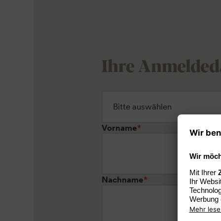
Ihre Anmelded
Vorname
*
Nachname
*