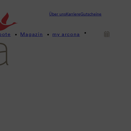
Über uns
Karriere
Gutscheine
bote
Magazin
my arcona