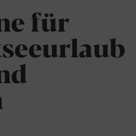
chenken. Os
ne für
tseeurlaub
nd
n