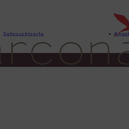
Sehnsuchtsorte
Ange
ationen
Zimmer
Ferienunterkünfte
Angebote
Kulinarik
Feiern 
Gutscheine
fmerksamke