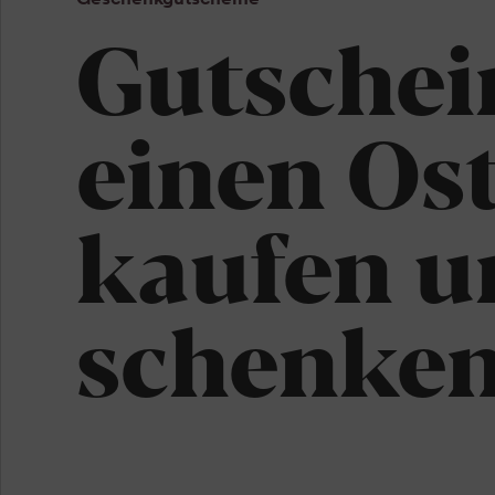
Vers
Gutschei
einen Os
kaufen u
schenke