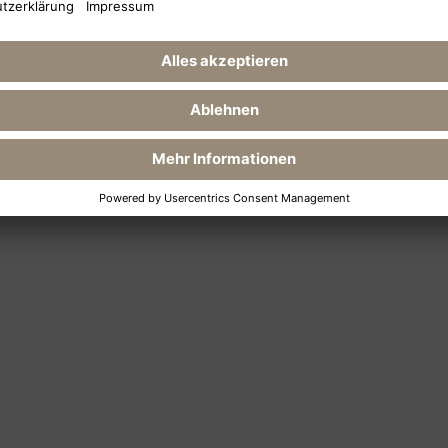
Glückwunsch.
Gutscheinbetr
Bestellen
: De
unkompliziert 
Wahl zwischen
Ausdrucken. F
Ihnen 3,50 €