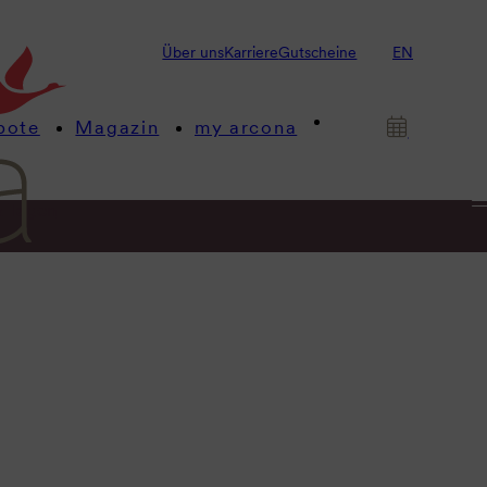
Über uns
Karriere
Gutscheine
EN
bote
Magazin
my arcona
& Tagen
it.