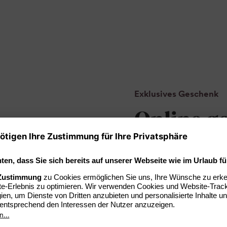
Exklusives Geschenk
Online ge
Entdecken
: W
den passenden 
erledigt.
Gestalten
: Pe
Wünschen mit 