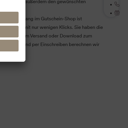
 Wählen Sie außerdem den gewünschten
ag.
r Bestellvorgang im Gutschein-Shop ist
und erfolgt mit nur wenigen Klicks. Sie haben die
 kostenlosem Versand oder Download zum
ür den Versand per Einschreiben berechnen wir