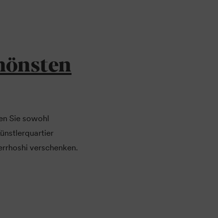
hönsten
en Sie sowohl
nstlerquartier
herrhoshi verschenken.