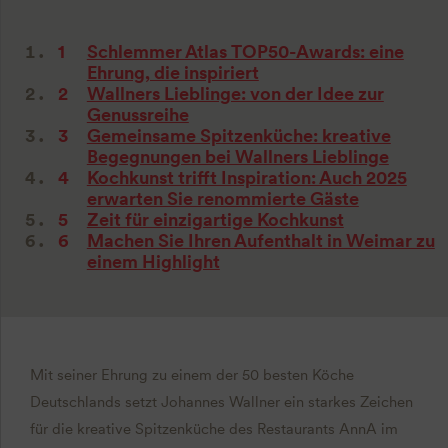
Schlemmer Atlas TOP50-Awards: eine
Ehrung, die inspiriert
Wallners Lieblinge: von der Idee zur
Genussreihe
Gemeinsame Spitzenküche: kreative
Begegnungen bei Wallners Lieblinge
Kochkunst trifft Inspiration: Auch 2025
erwarten Sie renommierte Gäste
Zeit für einzigartige Kochkunst
Machen Sie Ihren Aufenthalt in Weimar zu
einem Highlight
Mit seiner Ehrung zu einem der 50 besten Köche
Deutschlands setzt Johannes Wallner ein starkes Zeichen
für die kreative Spitzenküche des Restaurants AnnA im