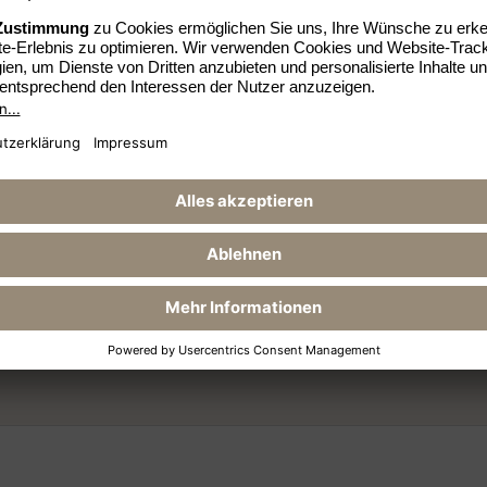
RESERVIERUNG
SOCIA
a 34
Jetzt buchen
Fa
ca / Portocolom
+34 871 620225
In
Reservierungsanfrage
inta 34 | E-07670 Portocolom/Mallorca