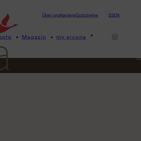
Über uns
Karriere
Gutscheine
ES
EN
bote
Magazin
my arcona