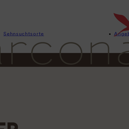
Sehnsuchtsorte
Ange
Informationen
Zimmer
Angebote
Wellness
Kulinarik