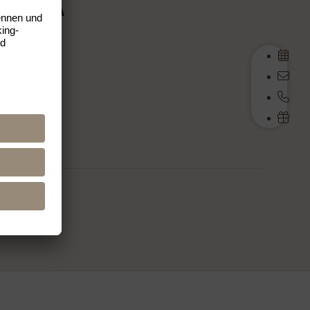
L MEDIA
cebook
stagram