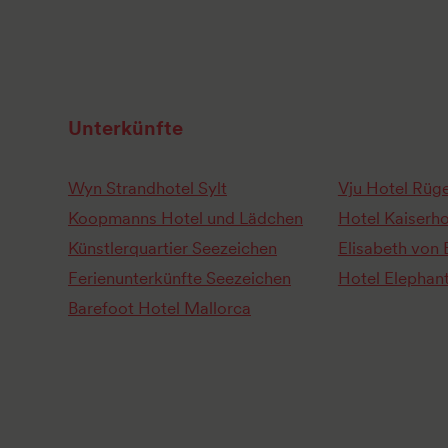
Unterkünfte
Wyn Strandhotel Sylt
Vju Hotel Rüg
Koopmanns Hotel und Lädchen
Hotel Kaiserh
Künstlerquartier Seezeichen
Elisabeth von 
Ferienunterkünfte Seezeichen
Hotel Elephan
Barefoot Hotel Mallorca