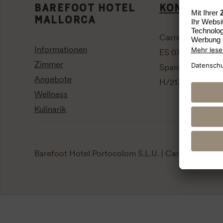
BAREFOOT HOTEL
KONTAKT
MALLORCA
Carrer de la Pint
Informationen
ES 07670 Mallor
Zimmer
Spanien
Angebote
H/2134 - H/1087
Wellness
Kulinarik
Barefoot Hotel Portocolom S.L.U. | Carrer de la P