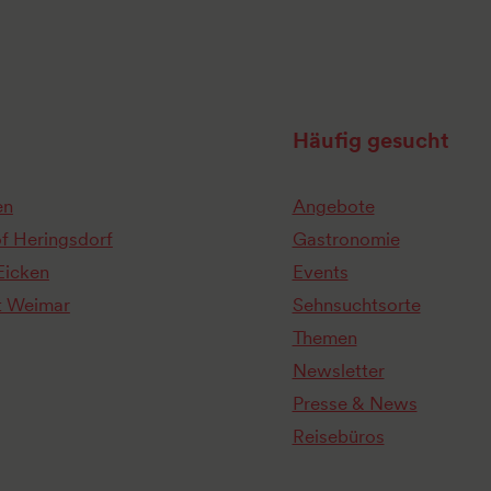
Häufig gesucht
en
Angebote
of Heringsdorf
Gastronomie
Eicken
Events
t Weimar
Sehnsuchtsorte
Themen
Newsletter
Presse & News
Reisebüros