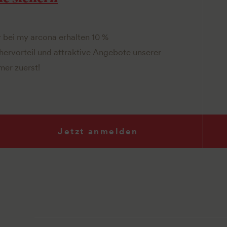
r bei my arcona erhalten 10 %
hervorteil und attraktive Angebote unserer
mer zuerst!
Jetzt anmelden