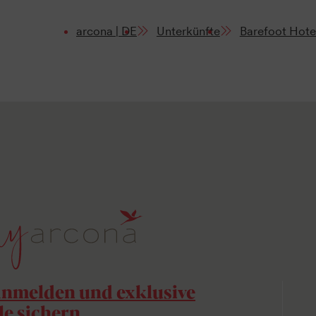
arcona | DE
Unterkünfte
Barefoot Hote
anmelden und exklusive
le sichern