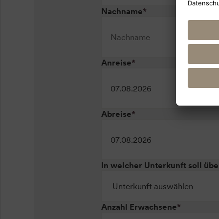
Nachname
*
Anreise
*
Abreise
*
In welcher Unterkunft soll üb
Anzahl Erwachsene
*