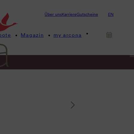
Über uns
Karriere
Gutscheine
EN
bote
Magazin
my arcona
& Tagen