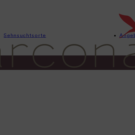
Sehnsuchtsorte
Ange
ationen
Zimmer
Ferienunterkünfte
Angebote
Kulinarik
Feiern 