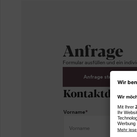
Anfrage
Formular ausfüllen und ein indiv
Anfrage stellen
Kontaktdaten
Vorname
*