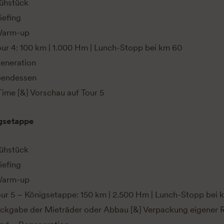
rühstück
iefing
Warm-up
our 4: 100 km | 1.000 Hm | Lunch-Stopp bei km 60
eneration
Abendessen
Time [&] Vorschau auf Tour 5
igsetappe
rühstück
iefing
Warm-up
our 5 – Königsetappe: 150 km | 2.500 Hm | Lunch-Stopp bei 
ückgabe der Mieträder oder Abbau [&] Verpackung eigener 