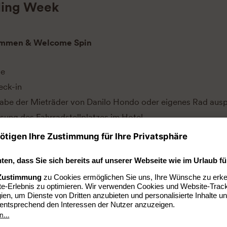
ling Week
kommen & Welcome Spin
se
eck-in
abe der Mieträder von Danilo Hondo oder eigenes Rad aus
sung des Fahrradstellplatzes im Hotel
einsames Abendessen
me Drink im Barefoot [&] Wochenüberblick
üsten-Warm-up & Energy-Bar-Workshop
rühstück
iefing (Sicherheit, Route, Stopps)