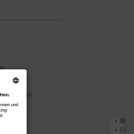
te,
nd Poolbar
er & Balkon)
d Massagen