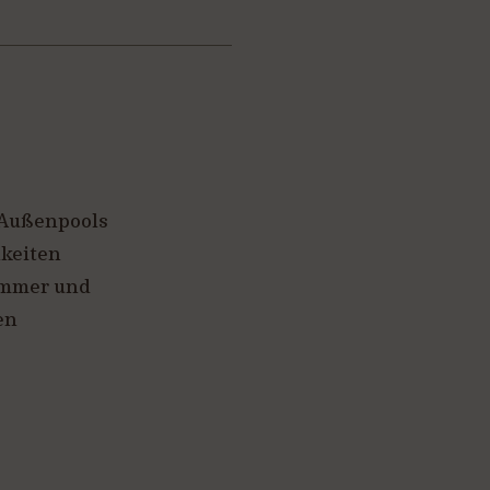
 Außenpools
hkeiten
immer und
en