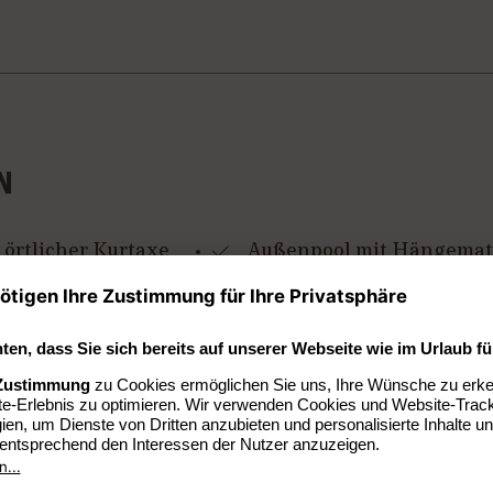
N
 örtlicher Kurtaxe
Außenpool mit Hängemat
Sonnenliegen, Daybeds u
zi-Pakete
Gepäckaufbewahrung
arken in Hotelnähe
Nichtraucherhotel (Zimm
t Dach- und
Wellness mit Hamam un
en teilweise mit
e und eigenem Jacuzzi