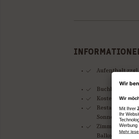
INFORMATIONE
Aufenthalt zzgl.
Buchbare Jacuz
Kostenfreies P
Restaurants mi
Sonnenterasse
Zimmer und Suit
Balkon, Terrass