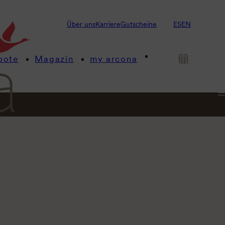
Über uns
Karriere
Gutscheine
ES
EN
bote
Magazin
my arcona