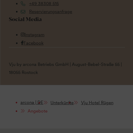
+49 38308 515
Reservierungsanfrage
Social Media
Instagram
Facebook
Vju by arcona Betriebs GmbH | August-Bebel-Straße 55 |
18055 Rostock
arcona | DE
Unterkünfte
Vju Hotel Rügen
Angebote