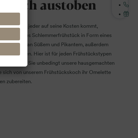
klich austoben
bad Göhren jeder auf seine Kosten kommt,
 umfangreiches Schlemmerfrühstück in Form eines
en Bandbreite an Süßem und Pikantem, außerdem
Alternativen. Hier ist für jeden Frühstückstypen
pp, probieren Sie unbedingt unsere hausgemachten
ie sich von unserem Frühstückskoch ihr Omelette
en zubereiten.