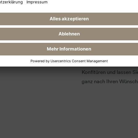
Geschmac
Damit bei uns im Ostsee
servieren wir Ihnen ein
Büfetts mit einer groß
vegane und vegetarische 
etwas dabei! Kleiner Ti
Konfitüren und lassen S
ganz nach Ihren Wünsch