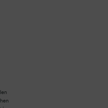
len
chen