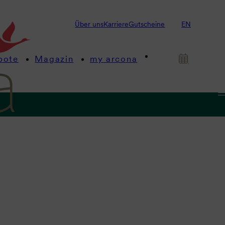
Über uns
Karriere
Gutscheine
EN
bote
Magazin
my arcona
gen
 Genuss.