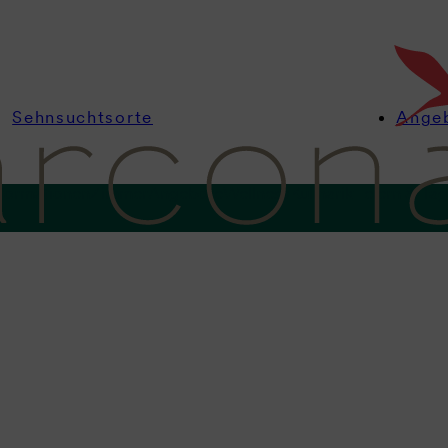
Sehnsuchtsorte
Ange
nformationen
Zimmer
Angebote
Wellness
Kulinarik
Feiern & Ta
Frühstück im Vju
ck. Kaffee.