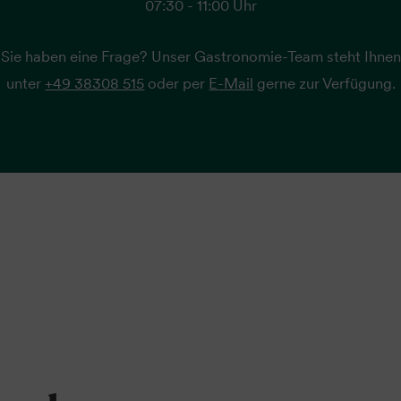
07:30 - 11:00 Uhr
Sie haben eine Frage? Unser Gastronomie-Team steht Ihne
unter
+49 38308 515
oder per
E-Mail
gerne zur Verfügung.