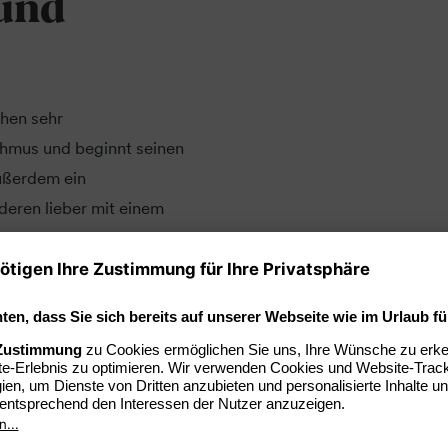
 und
hen sehr
thmus und beginnt seinen
außerdem ein
deren lieber mit einem