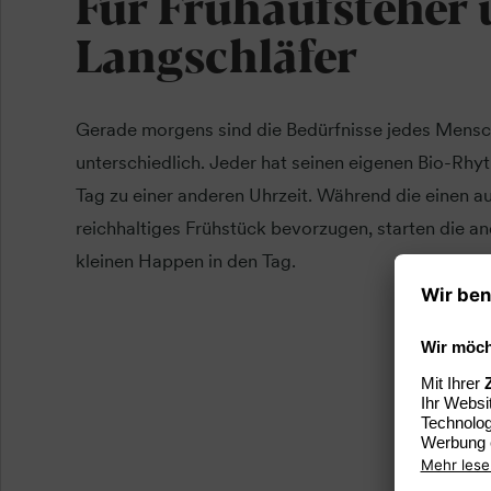
Für Frühaufsteher
Langschläfer
Gerade morgens sind die Bedürfnisse jedes Mensc
unterschiedlich. Jeder hat seinen eigenen Bio-Rhy
Tag zu einer anderen Uhrzeit. Während die einen 
reichhaltiges Frühstück bevorzugen, starten die an
kleinen Happen in den Tag.