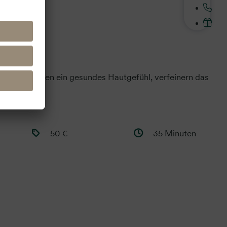
ungen schenken ein gesundes Hautgefühl, verfeinern das
len.
50 €
35 Minuten