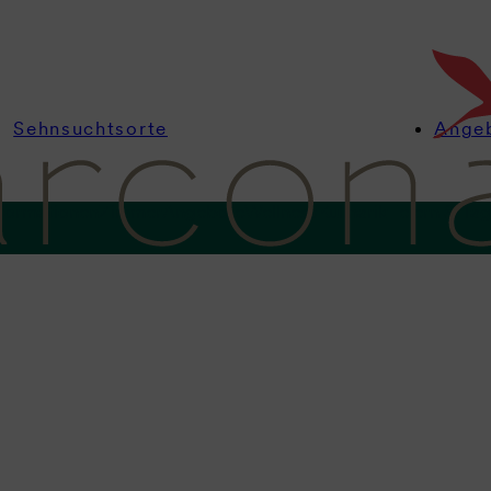
Sehnsuchtsorte
Ange
nformationen
Zimmer
Angebote
Wellness
Kulinarik
Feiern & Ta