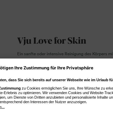
Vju Love for Skin
Ein sanfte oder intensive Reinigung des Körpers mit
anschließende Teilkörperpackung mit Heilkreide e
Je Anwendung