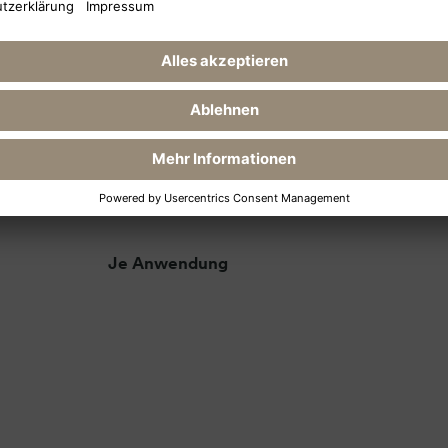
Vju Heilkreidemaske
Die natürliche Gesichtspflege. Heilkreidebehandl
Hautbild und fördern die Regeneration der Hautzel
Je Anwendung