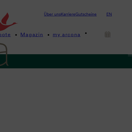
Über uns
Karriere
Gutscheine
EN
bote
Magazin
my arcona
gen