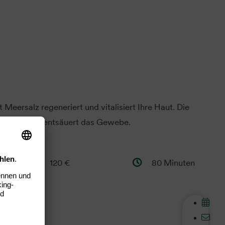
 Meersalz regeneriert und vitalisiert Ihre Haut. Die
ntgiftet und entsäuert das Gewebe.
120 €
80 Minuten