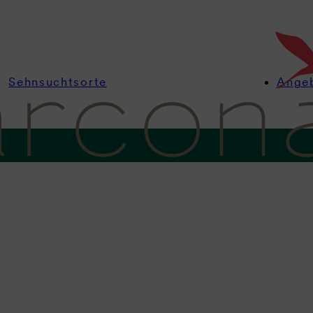
Sehnsuchtsorte
Ange
nformationen
Zimmer
Angebote
Wellness
Kulinarik
Feiern & Ta