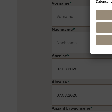
Vorname
*
Nachname
*
Anreise
*
Abreise
*
Anzahl Erwachsene
*