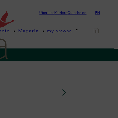
Über uns
Karriere
Gutscheine
EN
bote
Magazin
my arcona
gen