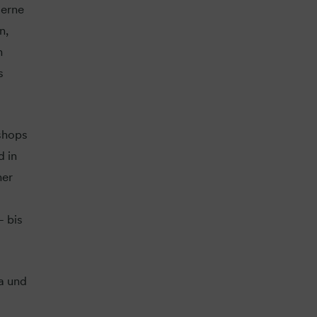
derne
n,
n
s
kshops
d in
her
– bis
a und