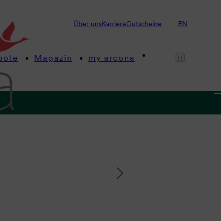
Über uns
Karriere
Gutscheine
EN
bote
Magazin
my arcona
gen