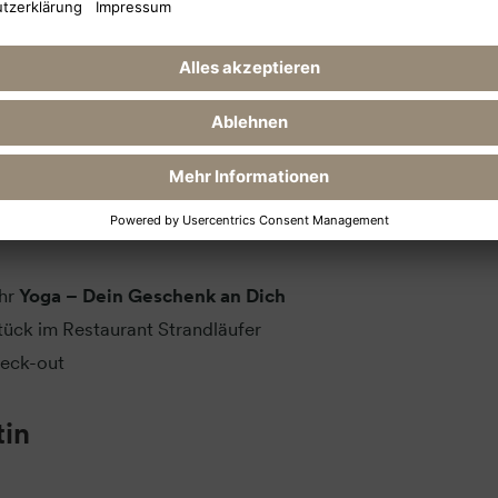
Uhr
Mit Energie in den Tag: Yoga und sanftes Pranayama
tück im Restaurant Strandläufer
hr
Abend-Yoga [&] Meditation – Deine intensive Me-Tim
essen im Restaurant Strandläufer
Uhr
Yoga – Dein Geschenk an Dich
tück im Restaurant Strandläufer
heck-out
tin