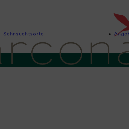
Sehnsuchtsorte
Ange
nformationen
Zimmer
Angebote
Wellness
Kulinarik
Feiern & Ta