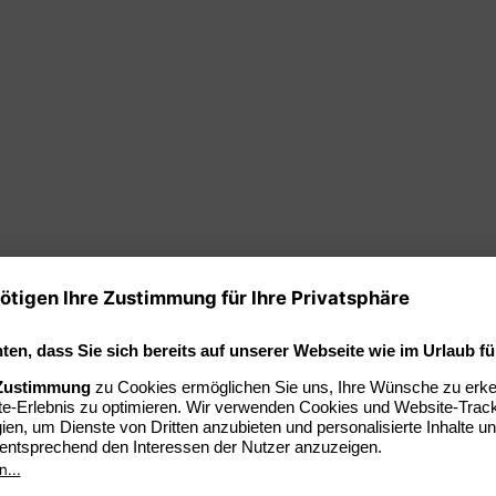
reise, Check-in ab 16:00 Uhr
hr E
inladung an Dich - Deine Yoga-Praxis zum Einstimme
n im Restaurant „Strandläufer“