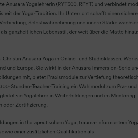
ierte Anusara Yogalehrerin (RYT500, RPYT) und verbindet mo
heit der Yoga-Tradition. Ihr Unterricht schafft einen sichere
Verbindung, Selbstwahrnehmung und innere Stärke wachse
 als ganzheitlichen Lebensstil, der weit über die Matte hinau
nn-Christin Anusara Yoga in Online- und Studioklassen, Wor
nd und Europa. Sie wirkt in der Anusara Immersion-Serie un
ldungen mit, bietet Praxismodule zur Vertiefung theoretisc
m 300-Stunden-Teacher-Training ein Wahlmodul zum Prä- und
leitet sie Yogalehrer in Weiterbildungen und im Mentoring 
n oder Zertifizierung.
ldungen in therapeutischem Yoga, trauma-informiertem Yog
wie einer zusätzlichen Qualifikation als