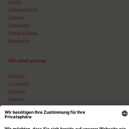
Events
Sehnsuchtsorte
Themen
Newsletter
Presse & News
Reisebüros
Wir sind arcona
Magazin
my arcona
Über uns
Karriere
Kontakt
Impressum
Datenschutz