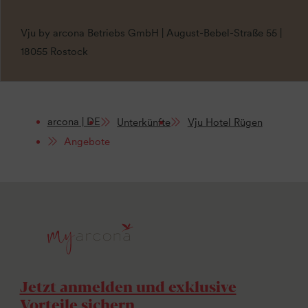
Vju by arcona Betriebs GmbH | August-Bebel-Straße 55 |
18055 Rostock
arcona | DE
Unterkünfte
Vju Hotel Rügen
Angebote
Jetzt anmelden und exklusive
Vorteile sichern