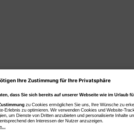
geschehen liegt im 5.
. Hier stehen dir ein
ine 90 Grad heiße
Wärme und umweht vom
gang zu regenerieren.