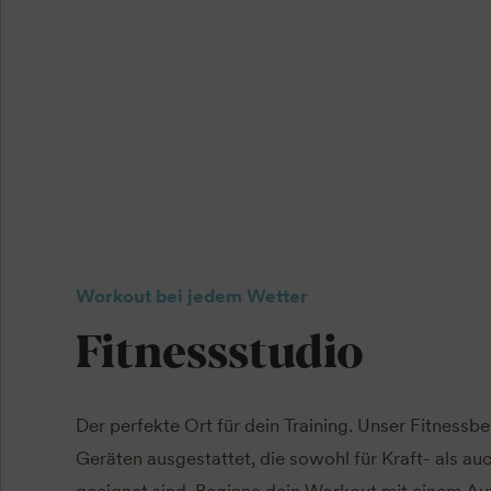
Workout bei jedem Wetter
Fitnessstudio
Der perfekte Ort für dein Training. Unser Fitnessb
Geräten ausgestattet, die sowohl für Kraft- als au
geeignet sind. Beginne dein Workout mit einem A