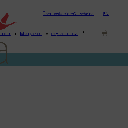
Über uns
Karriere
Gutscheine
EN
bote
Magazin
my arcona
tmen.