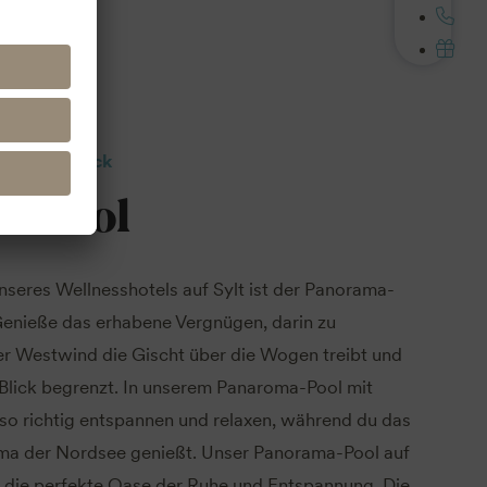
nzt den Blick
a-Pool
seres Wellnesshotels auf Sylt ist der Panorama-
Genieße das erhabene Vergnügen, darin zu
 Westwind die Gischt über die Wogen treibt und
 Blick begrenzt. In unserem Panaroma-Pool mit
so richtig entspannen und relaxen, während du das
a der Nordsee genießt. Unser Panorama-Pool auf
r die perfekte Oase der Ruhe und Entspannung. Die