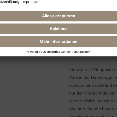
Nur der Horizont begre
Panoram
Ein wahrer Höhepunkt un
Pool in der Dachetage. 
schwimmen, während der
nur der Horizont deinen
Nordseeblick kannst du 
beeindruckende Panoram
der Dachetage bietet di