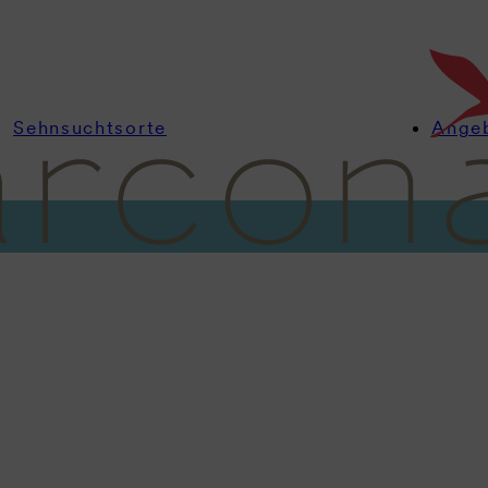
Sehnsuchtsorte
Ange
Informationen
Zimmer
Angebote
Wellness
Kulinarik
Feiern
Wellnessbereich
tmen. Ausa