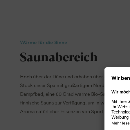
Wärme für die Sinne
Saunabereich
Hoch über der Düne und erhaben über dem Alltags
Stock unser Spa mit großartigem Nordseepanorama
Dampfbad, eine 60 Grad warme Bio-Sauna sowie e
finnische Sauna zur Verfügung, um in wohliger 
Aroma natürlicher Essenzen von Sport oder Müßig