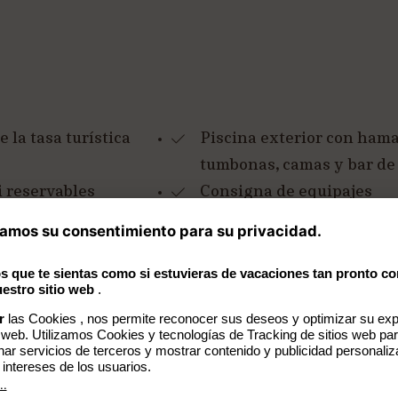
 la tasa turística
Piscina exterior con hama
tumbonas, camas y bar de
i reservables
Consigna de equipajes
os (25,00 € por noche
Aparcamiento gratuito cer
fumadores
Restaurantes con terraza 
 balcón)
hammam y masajes
Algunas habitaciones y su
balcón, terraza y jacuzzi 