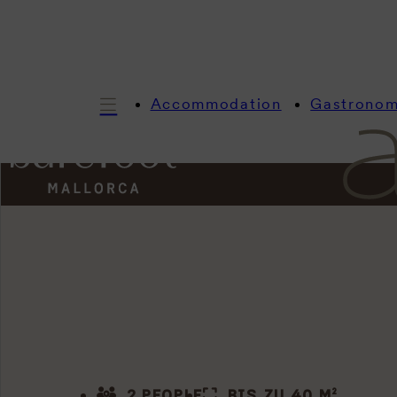
Accommodation
Gastrono
2 PEOPLE
BIS ZU 40 M²