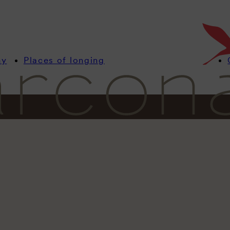
my
Places of longing
Información
Habitaciones
Ofertas
Wellness
Gastronomía
LADO CAMPO