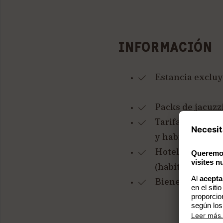
INFORMACIÓN
Estancia excluye
Packs de jacuzz
Tarifa para perr
y habitación)
Hotel para no 
(habitaciones y
Bienestar con 