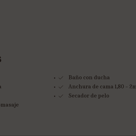
S
Baño con ducha
a
Anchura de cama 1,80 – 2
Secador de pelo
omasaje