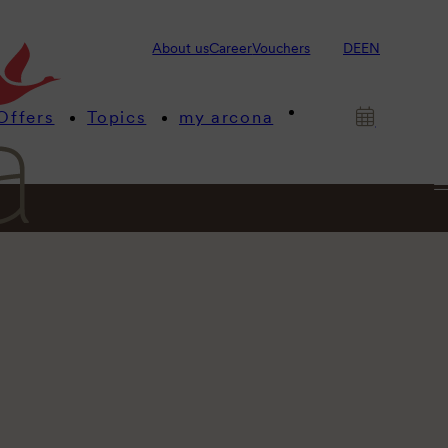
About us
Career
Vouchers
DE
EN
Offers
Topics
my arcona