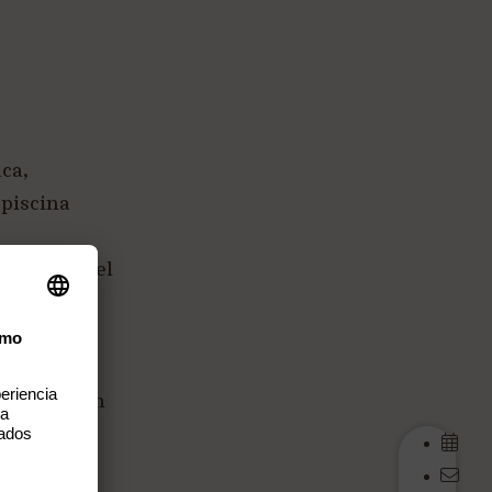
ca,
 piscina
ca del hotel
y azotea
ites tienen
privado