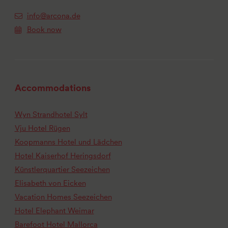
info@arcona.de
Book now
Accommodations
Wyn Strandhotel Sylt
Vju Hotel Rügen
Koopmanns Hotel und Lädchen
Hotel Kaiserhof Heringsdorf
Künstlerquartier Seezeichen
Elisabeth von Eicken
Vacation Homes Seezeichen
Hotel Elephant Weimar
Barefoot Hotel Mallorca