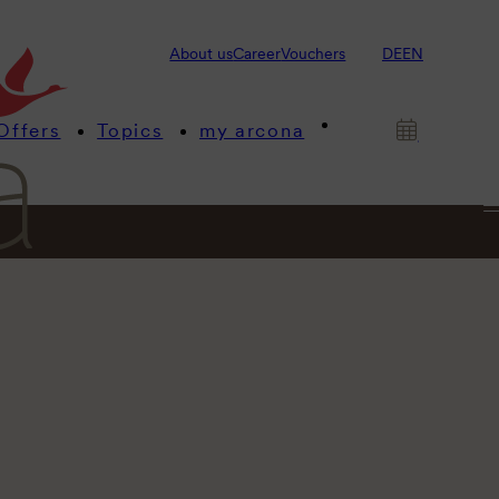
About us
Career
Vouchers
DE
EN
Offers
Topics
my arcona