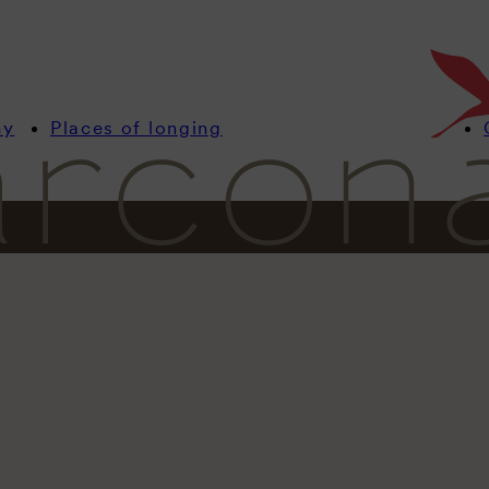
my
Places of longing
Información
Habitaciones
Ofertas
Wellness
Gastronomía
OASIS