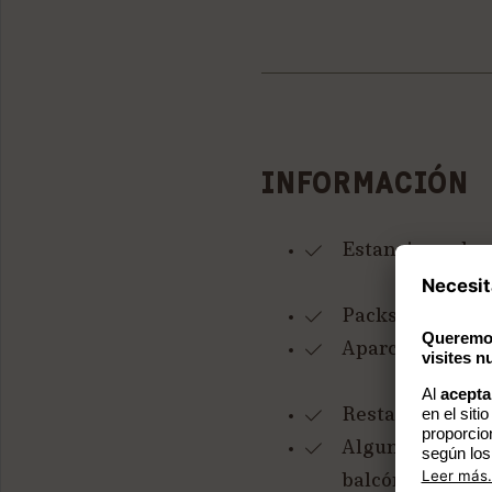
INFORMACIÓN
Estancia excluye
Packs de jacuzz
Aparcamiento gr
Restaurantes co
Algunas habitac
balcón, terraza 