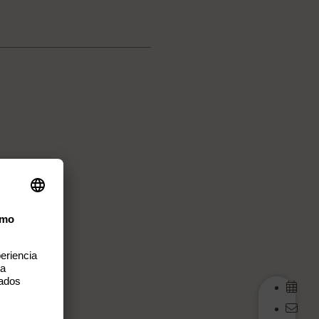
ca,
 piscina
 masajes