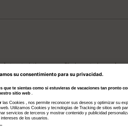
 la tasa turística
Piscina exterior con hama
tumbonas, camas y bar de
i reservables
Consigna de equipajes
atuito cerca del hotel
Hotel para no fumadores
(habitaciones y balcón)
n terraza y azotea
Bienestar con hammam y
iones y suites tienen
y jacuzzi privado