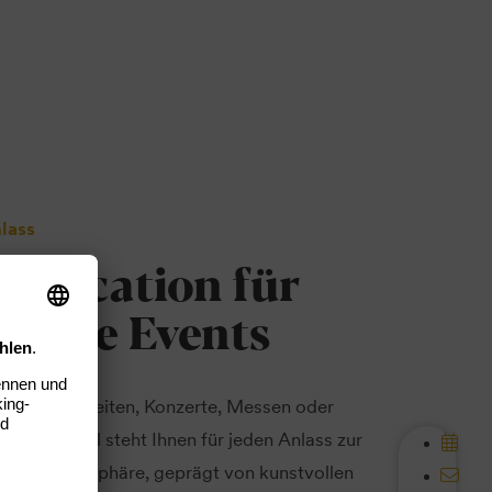
nlass
ge Location für
sliche Events
 Feierlichkeiten, Konzerte, Messen oder
erbädersaal steht Ihnen für jeden Anlass zur
artige Atmosphäre, geprägt von kunstvollen