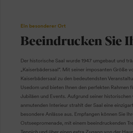
Ein besonderer Ort
Beeindrucken Sie I
Der historische Saal wurde 1947 umgebaut und tr
„Kaiserbädersaal“. Mit seiner imposanten Größe vo
Kaiserbädersaal zu den bedeutendsten Veranstaltu
Usedom und bieten Ihnen den perfekten Rahmen fü
Jubiläen und Events. Aufgrund seiner historische
anmutenden Interieur strahlt der Saal eine einziga
besondere Anlässe aus. Empfangen können Sie Ihr
Ostseepromenade, mit einem beeindruckenden Tr
Teppich und über einen extra Zugang von der Haup