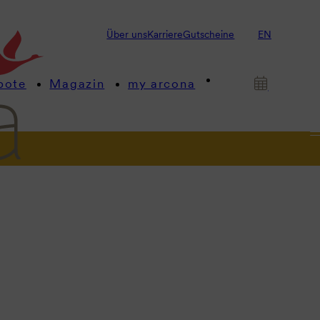
Über uns
Karriere
Gutscheine
EN
bote
Magazin
my arcona
gen
ruckend.