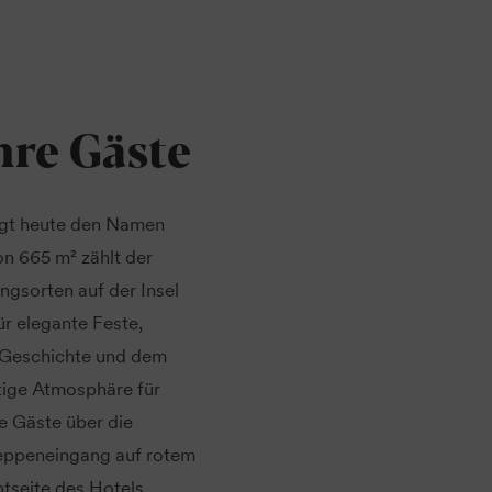
hre Gäste
ägt heute den Namen
n 665 m² zählt der
ngsorten auf der Insel
r elegante Feste,
n Geschichte und dem
rtige Atmosphäre für
e Gäste über die
eppeneingang auf rotem
tseite des Hotels.