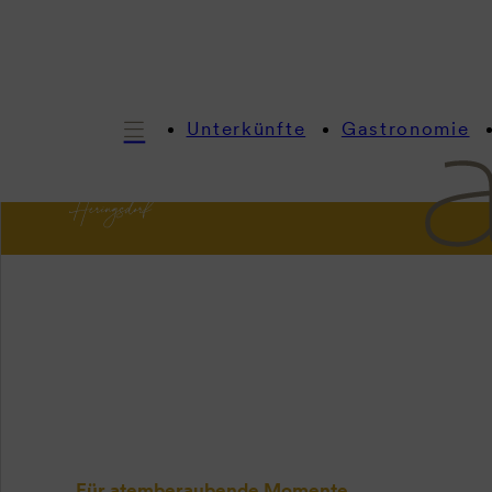
Unterkünfte
Gastronomie
I
Histori
Für atemberaubende Momente