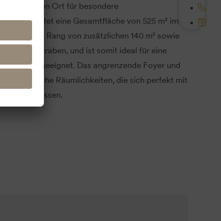
inem begehrten Ort für besondere
Der Saal bietet eine Gesamtfläche von 525 m² im
t durch einen Rang von zusätzlichen 140 m² sowie
t Orchestergraben, und ist somit ideal für eine
staltungen geeignet. Das angrenzende Foyer und
en zusätzliche Räumlichkeiten, die sich perfekt mit
binieren lassen.