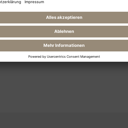
Details, macht ihn zu e
Firmenveranstaltungen. 
unteren Bereich, ergänz
eine 12 m tiefe Bühne mi
Vielzahl von Musikveran
das verglaste Forum biet
dem Kaiserbädersaal kom