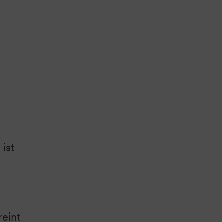
ist
reint