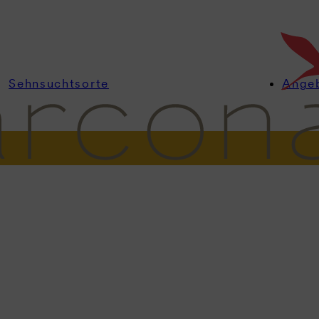
Sehnsuchtsorte
Ange
nformationen
Zimmer
Angebote
Wellness
Kulinarik
Feiern & Ta
Kaiserbädersaal
sch. Beeind