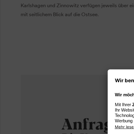
Karlshagen und Zinnowitz verfügen jeweils über e
mit seitlichem Blick auf die Ostsee.
Anfrage