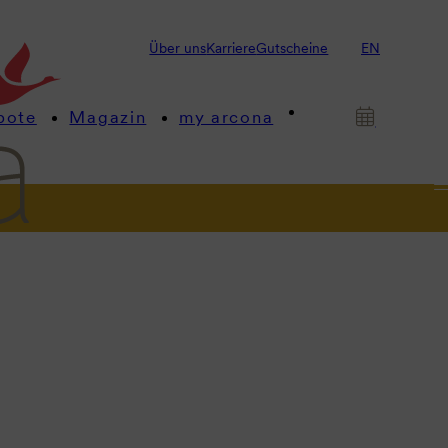
Über uns
Karriere
Gutscheine
EN
bote
Magazin
my arcona
gen
okus.