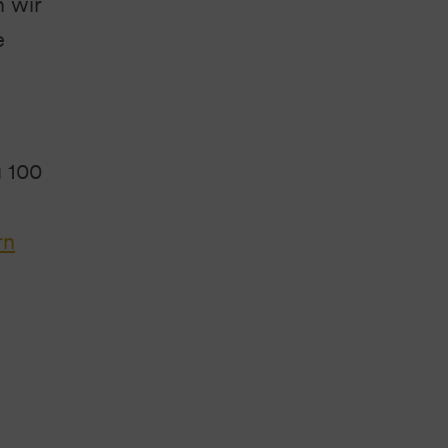
 wir
e
u 100
n
rn