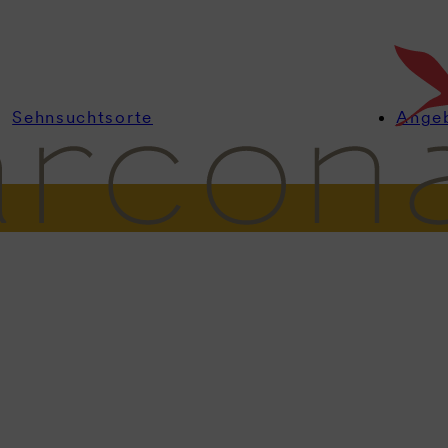
Sehnsuchtsorte
Ange
nformationen
Zimmer
Angebote
Wellness
Kulinarik
Feiern & Ta
Tagen
irierend. F