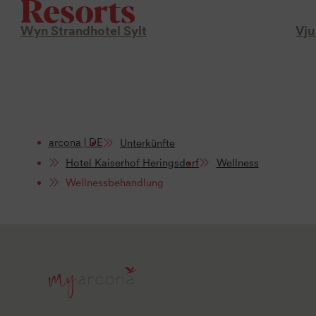
Resorts
Wyn Strandhotel Sylt
Vju
arcona | DE
Unterkünfte
Hotel Kaiserhof Heringsdorf
Wellness
Wellnessbehandlung